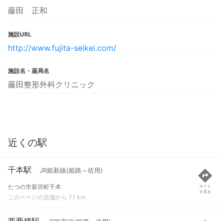
藤田 正和
施設URL
http://www.fujita-seikei.com/
施設名・薬局名
藤田整形外科クリニック
近くの駅
千本駅
JR姫新線(姫路～佐用)
たつの市新宮町千本
ルート
を見る
このページの店舗から 7.1 km
西栗栖駅