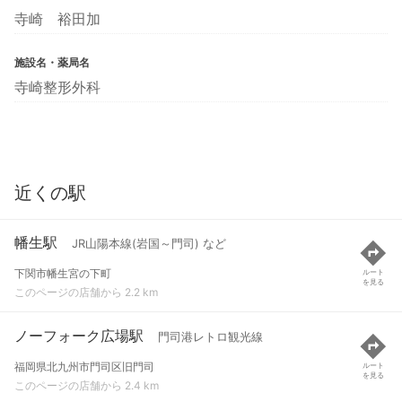
寺崎 裕田加
施設名・薬局名
寺崎整形外科
近くの駅
幡生駅
JR山陽本線(岩国～門司) など
下関市幡生宮の下町
ルート
を見る
このページの店舗から 2.2 km
ノーフォーク広場駅
門司港レトロ観光線
福岡県北九州市門司区旧門司
ルート
を見る
このページの店舗から 2.4 km