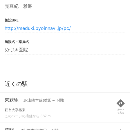
売豆紀 雅昭
施設URL
http://meduki.byoinnavi.jp/pc/
施設名・薬局名
めづき医院
近くの駅
東萩駅
JR山陰本線(益田～下関)
萩市大字椿東
ルート
を見る
このページの店舗から 367 m
萩駅