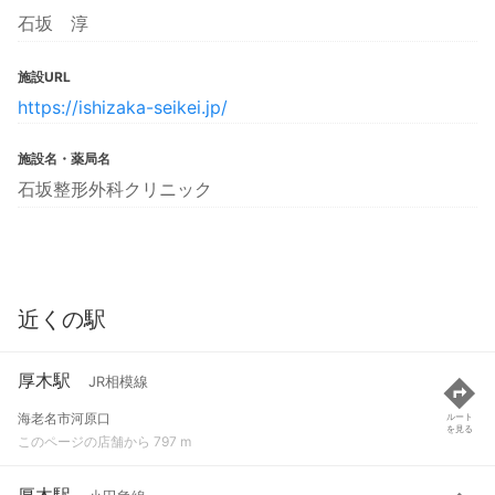
石坂 淳
施設URL
https://ishizaka-seikei.jp/
施設名・薬局名
石坂整形外科クリニック
近くの駅
厚木駅
JR相模線
海老名市河原口
ルート
を見る
このページの店舗から 797 m
厚木駅