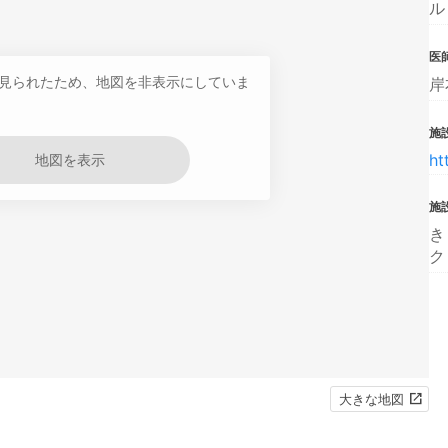
ル
医
見られたため、地図を非表示にしていま
岸
施設
ht
地図を表示
施
き
ク
大きな地図