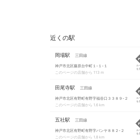
近くの駅
岡場駅
三田線
神戸市北区藤原台中町１-１-１
ル
を
このページの店舗から 113 m
田尾寺駅
三田線
神戸市北区有野町有野字福谷口３３８９-２
ル
を
このページの店舗から 1.6 km
五社駅
三田線
神戸市北区有野町有野字バンヤ８８２-２
ル
を
このページの店舗から 1.8 km