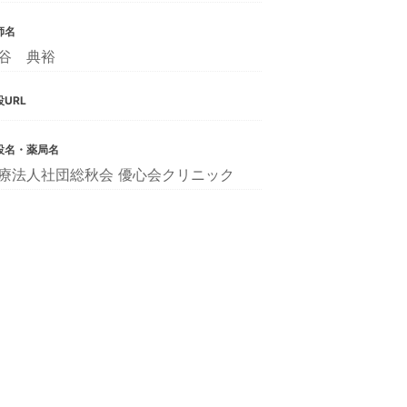
師名
谷 典裕
URL
設名・薬局名
療法人社団総秋会 優心会クリニック