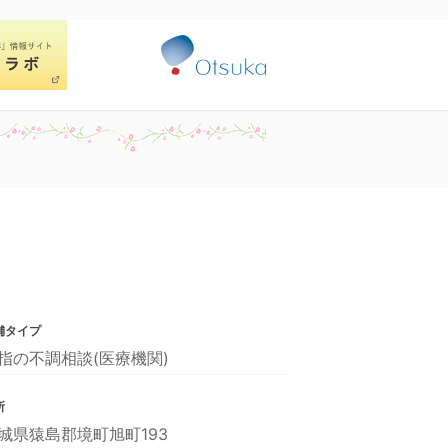
舗タイプ
指の不調相談(医療機関)
所
城県猿島郡境町旭町193