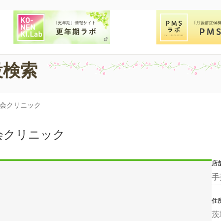
設検索
心会クリニック
会クリニック
店
手
住
茨