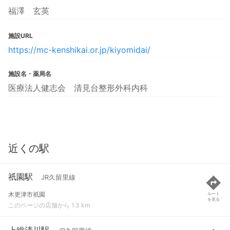
福澤 玄英
施設URL
https://mc-kenshikai.or.jp/kiyomidai/
施設名・薬局名
医療法人健志会 清見台整形外科内科
近くの駅
祇園駅
JR久留里線
木更津市祇園
ルート
を見る
このページの店舗から 1.3 km
上総清川駅