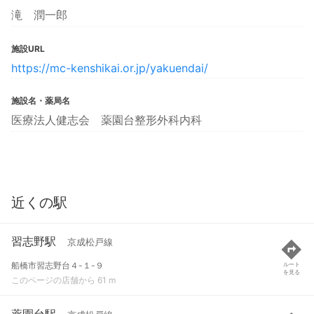
滝 潤一郎
施設URL
https://mc-kenshikai.or.jp/yakuendai/
施設名・薬局名
医療法人健志会 薬園台整形外科内科
近くの駅
習志野駅
京成松戸線
船橋市習志野台４-１-９
ルート
を見る
このページの店舗から 61 m
薬園台駅