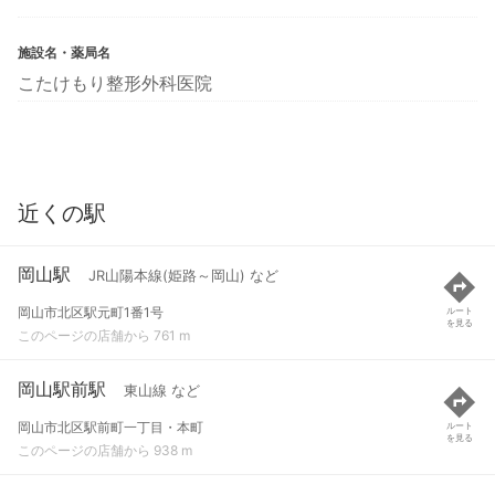
施設名・薬局名
こたけもり整形外科医院
近くの駅
岡山駅
JR山陽本線(姫路～岡山) など
岡山市北区駅元町1番1号
ルート
を見る
このページの店舗から 761 m
岡山駅前駅
東山線 など
岡山市北区駅前町一丁目・本町
ルート
を見る
このページの店舗から 938 m