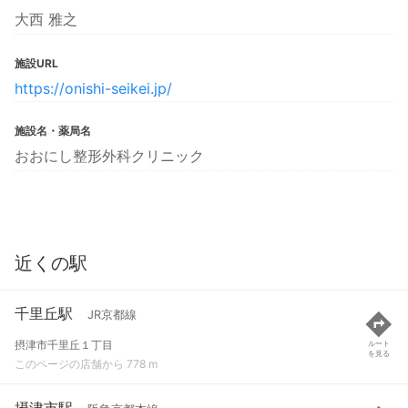
大西 雅之
施設URL
https://onishi-seikei.jp/
施設名・薬局名
おおにし整形外科クリニック
近くの駅
千里丘駅
JR京都線
摂津市千里丘１丁目
ルート
を見る
このページの店舗から 778 m
摂津市駅