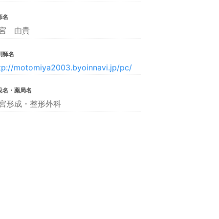
師名
宮 由貴
剤師名
tp://motomiya2003.byoinnavi.jp/pc/
設名・薬局名
宮形成・整形外科