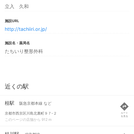
立入 久和
施設URL
http://tachiiri.or.jp/
施設名・薬局名
たちいり整形外科
近くの駅
桂駅
阪急京都本線 など
京都市西京区川島北裏町９７-２
ルート
を見る
このページの店舗から 912 m
桂川駅