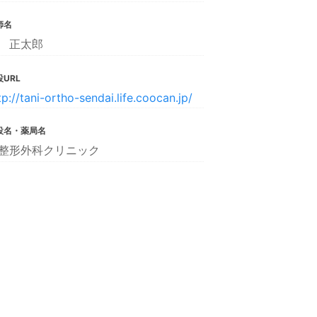
師名
 正太郎
URL
tp://tani-ortho-sendai.life.coocan.jp/
設名・薬局名
整形外科クリニック