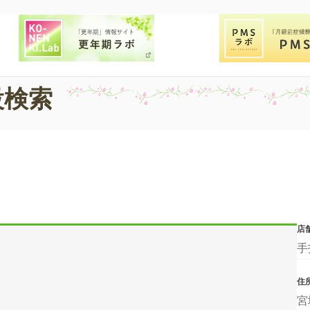
設検索
店
手
住
宮