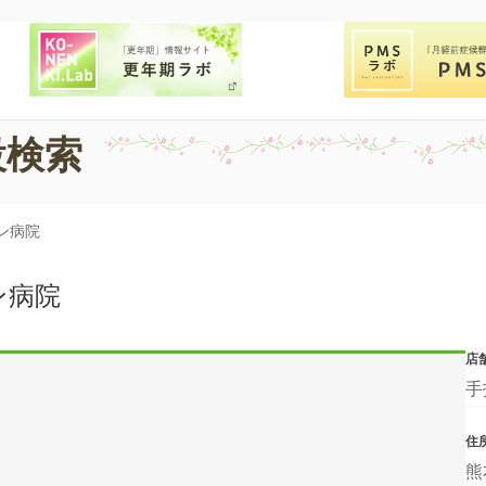
設検索
ン病院
ン病院
店
手
住
熊