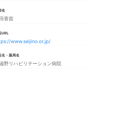
師名
田香苗
URL
tps://www.seijino.or.jp/
設名・薬局名
磁野リハビリテーション病院