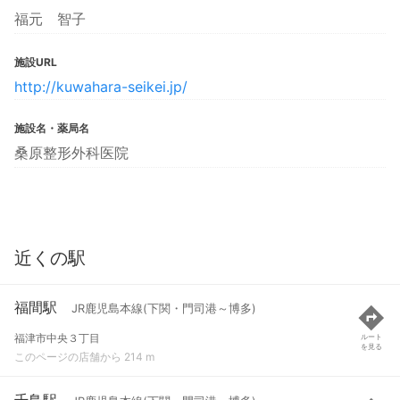
福元 智子
施設URL
http://kuwahara-seikei.jp/
施設名・薬局名
桑原整形外科医院
近くの駅
福間駅
JR鹿児島本線(下関・門司港～博多)
福津市中央３丁目
ルート
を見る
このページの店舗から 214 m
千鳥駅