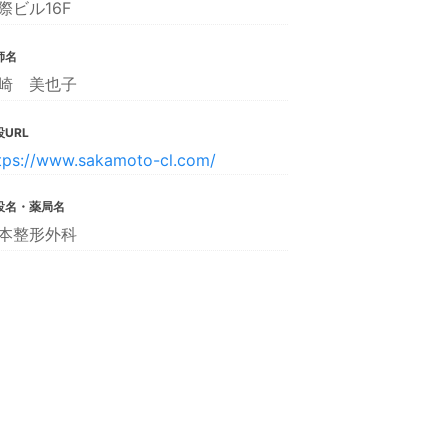
際ビル16F
師名
崎 美也子
URL
tps://www.sakamoto-cl.com/
設名・薬局名
本整形外科