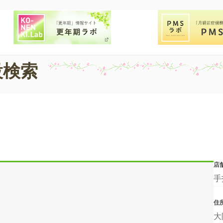
設検索
店
手
住
大