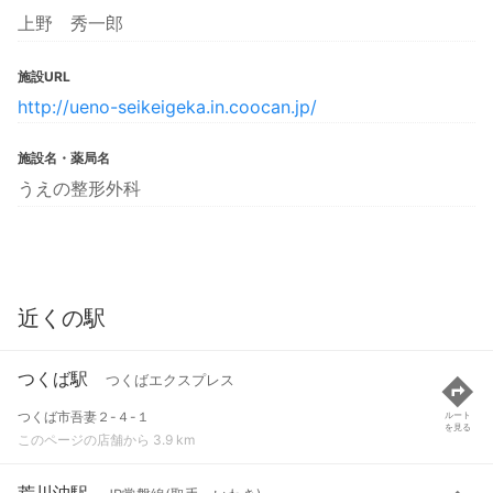
上野 秀一郎
施設URL
http://ueno-seikeigeka.in.coocan.jp/
施設名・薬局名
うえの整形外科
近くの駅
つくば駅
つくばエクスプレス
つくば市吾妻２-４-１
ルート
を見る
このページの店舗から 3.9 km
荒川沖駅