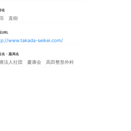
師名
田 直樹
URL
tp://www.takada-seikei.com/
設名・薬局名
療法人社団 慶康会 高田整形外科