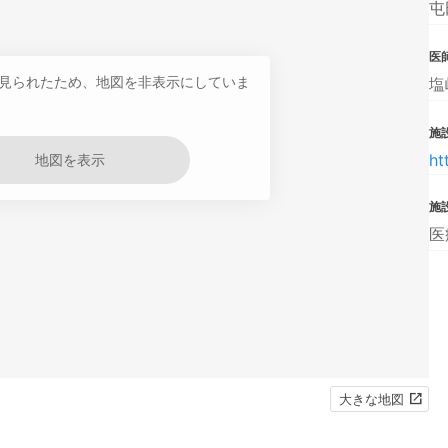
屯
医
見られたため、地図を非表示にしていま
塩
施設
htt
地図を表示
施
医
大きな地図