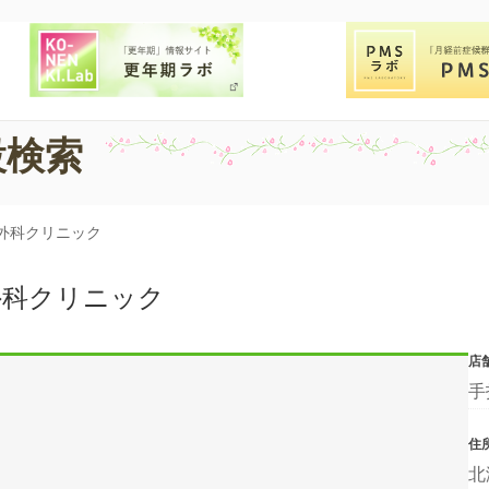
設検索
外科クリニック
外科クリニック
店
手
住
北