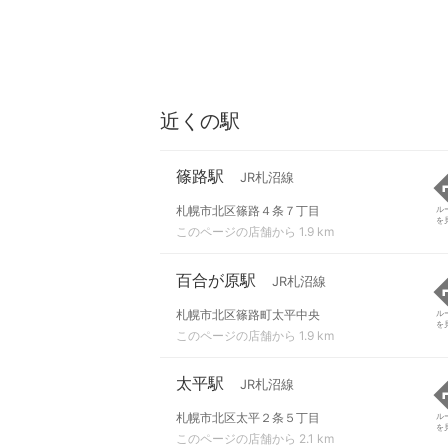
近くの駅
篠路駅
JR札沼線
札幌市北区篠路４条７丁目
ル
を
このページの店舗から 1.9 km
百合が原駅
JR札沼線
札幌市北区篠路町太平中央
ル
を
このページの店舗から 1.9 km
太平駅
JR札沼線
札幌市北区太平２条５丁目
ル
を
このページの店舗から 2.1 km