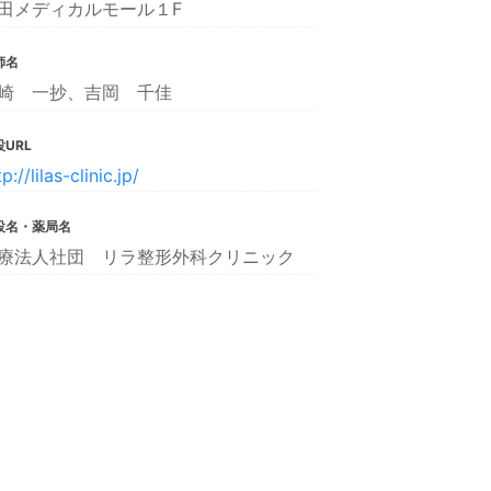
田メディカルモール１F
師名
崎 一抄、吉岡 千佳
URL
p://lilas-clinic.jp/
設名・薬局名
療法人社団 リラ整形外科クリニック