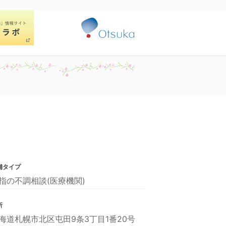
舗タイプ
指の不調相談(医療機関)
所
海道札幌市北区屯田9条3丁目1番20号