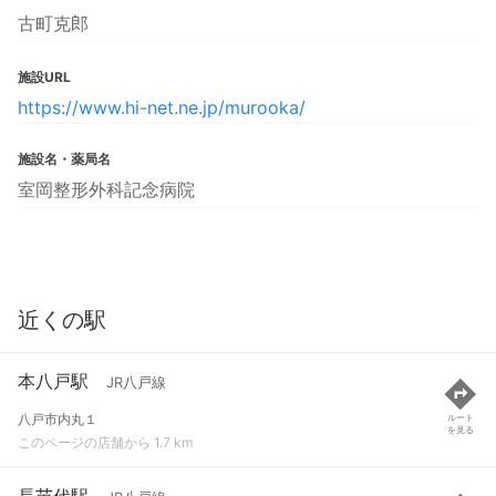
古町克郎
施設URL
https://www.hi-net.ne.jp/murooka/
施設名・薬局名
室岡整形外科記念病院
近くの駅
本八戸駅
JR八戸線
八戸市内丸１
ルート
を見る
このページの店舗から 1.7 km
長苗代駅