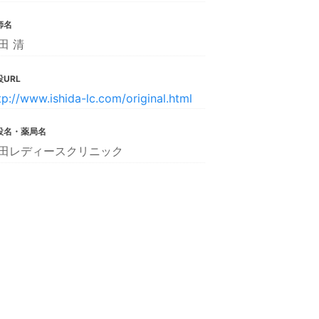
師名
田 清
URL
tp://www.ishida-lc.com/original.html
設名・薬局名
田レディースクリニック