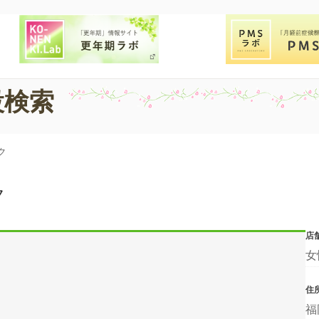
設検索
ク
ク
店
女
住
福