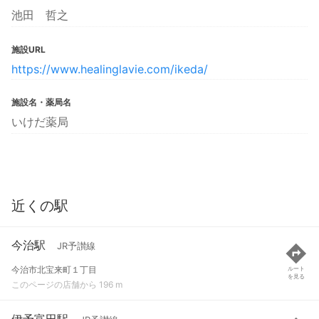
池田 哲之
施設URL
https://www.healinglavie.com/ikeda/
施設名・薬局名
いけだ薬局
近くの駅
今治駅
JR予讃線
今治市北宝来町１丁目
ルート
を見る
このページの店舗から 196 m
伊予富田駅