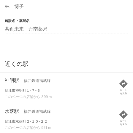
林 博子
施設名・薬局名
共創未来 丹南薬局
近くの駅
神明駅
福井鉄道福武線
鯖江市神明町１-７-６
ルート
を見る
このページの店舗から 399 m
水落駅
福井鉄道福武線
鯖江市水落町２-１０-２２
ルート
を見る
このページの店舗から 951 m