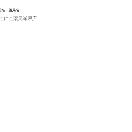
設名・薬局名
こにこ薬局瀬戸店