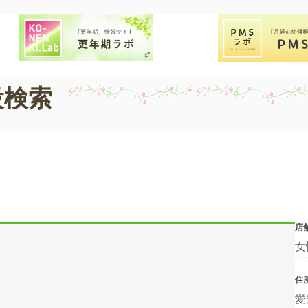
設検索
店
女
住
愛