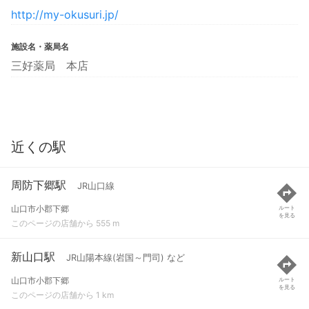
http://my-okusuri.jp/
施設名・薬局名
三好薬局 本店
近くの駅
周防下郷駅
JR山口線
山口市小郡下郷
ルート
を見る
このページの店舗から 555 m
新山口駅
JR山陽本線(岩国～門司) など
山口市小郡下郷
ルート
を見る
このページの店舗から 1 km