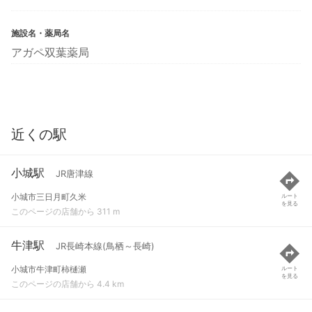
施設名・薬局名
アガペ双葉薬局
近くの駅
小城駅
JR唐津線
小城市三日月町久米
ルート
を見る
このページの店舗から 311 m
牛津駅
JR長崎本線(鳥栖～長崎)
小城市牛津町柿樋瀬
ルート
を見る
このページの店舗から 4.4 km