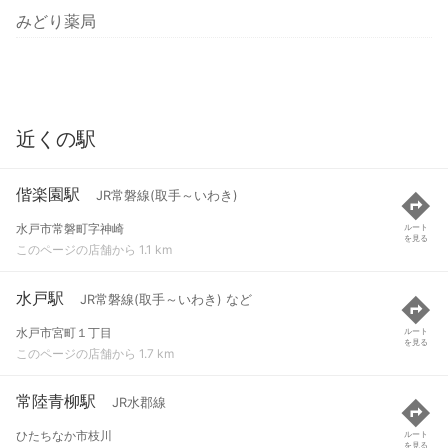
みどり薬局
近くの駅
偕楽園駅
JR常磐線(取手～いわき)
水戸市常磐町字神崎
ルート
を見る
このページの店舗から 1.1 km
水戸駅
JR常磐線(取手～いわき) など
水戸市宮町１丁目
ルート
を見る
このページの店舗から 1.7 km
常陸青柳駅
JR水郡線
ひたちなか市枝川
ルート
を見る