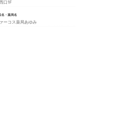
西口1F
設名・薬局名
ァーコス薬局あゆみ