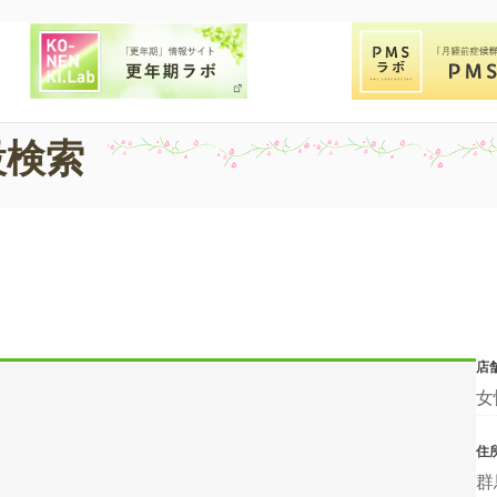
設検索
店
女
住
群