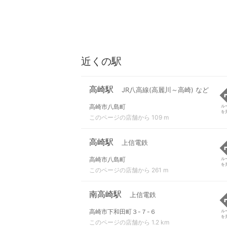
近くの駅
高崎駅
JR八高線(高麗川～高崎) など
高崎市八島町
ル
を
このページの店舗から 109 m
高崎駅
上信電鉄
高崎市八島町
ル
を
このページの店舗から 261 m
南高崎駅
上信電鉄
高崎市下和田町３-７-６
ル
を
このページの店舗から 1.2 km