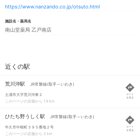
https://www.nanzando.co.jp/otsuto.html
施設名・薬局名
南山堂薬局 乙戸南店
近くの駅
荒川沖駅
JR常磐線(取手～いわき)
土浦市大字荒川沖東２
ルート
を見る
このページの店舗から 1.9 km
ひたち野うしく駅
JR常磐線(取手～いわき)
牛久市中根町３９５番地２号
ルート
を見る
このページの店舗から 3 km