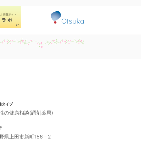
舗タイプ
性の健康相談(調剤薬局)
所
野県上田市新町156－2