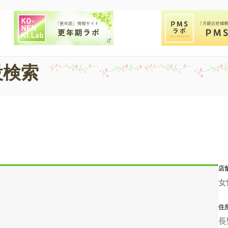
設検索
店
女
住
長