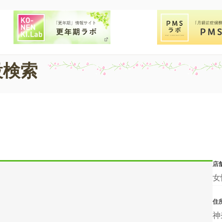
設検索
店
女
住
神