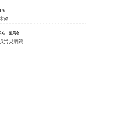
師名
木修
設名・薬局名
浜労災病院