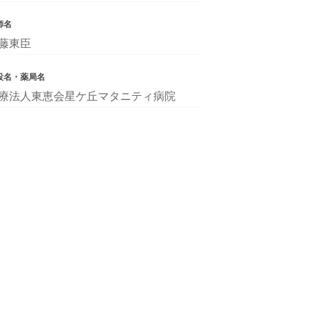
師名
藤東臣
設名・薬局名
療法人東恵会星ケ丘マタニティ病院