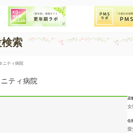
設検索
タニティ病院
タニティ病院
店
女
住
愛