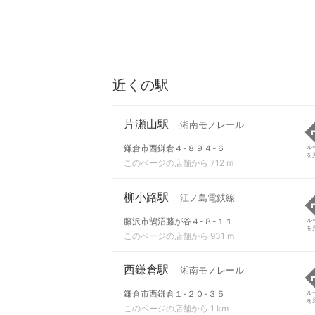
近くの駅
片瀬山駅
湘南モノレール
鎌倉市西鎌倉４-８９４-６
ル
を
このページの店舗から 712 m
柳小路駅
江ノ島電鉄線
藤沢市鵠沼藤が谷４-８-１１
ル
を
このページの店舗から 931 m
西鎌倉駅
湘南モノレール
鎌倉市西鎌倉１-２０-３５
ル
を
このページの店舗から 1 km