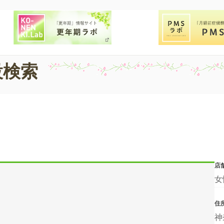
設検索
店
女
住
神