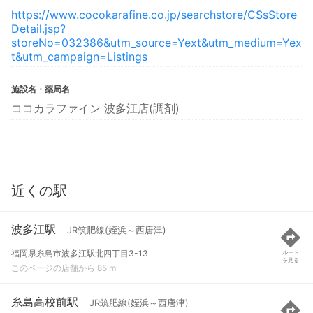
https://www.cocokarafine.co.jp/searchstore/CSsStore
Detail.jsp?
storeNo=032386&utm_source=Yext&utm_medium=Yex
t&utm_campaign=Listings
施設名・薬局名
ココカラファイン 波多江店(調剤)
近くの駅
波多江駅
JR筑肥線(姪浜～西唐津)
福岡県糸島市波多江駅北四丁目3-13
ルート
を見る
このページの店舗から 85 m
糸島高校前駅
JR筑肥線(姪浜～西唐津)