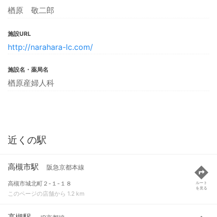
楢原 敬二郎
施設URL
http://narahara-lc.com/
施設名・薬局名
楢原産婦人科
近くの駅
高槻市駅
阪急京都本線
高槻市城北町２-１-１８
ルート
を見る
このページの店舗から 1.2 km
高槻駅