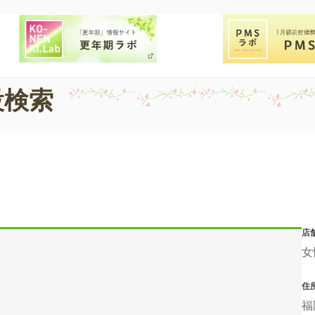
設検索
店
女
住
福