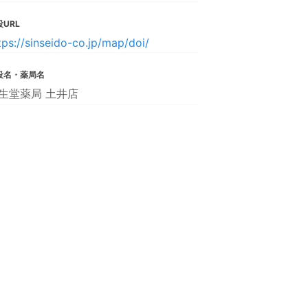
URL
tps://sinseido-co.jp/map/doi/
設名・薬局名
生堂薬局 土井店