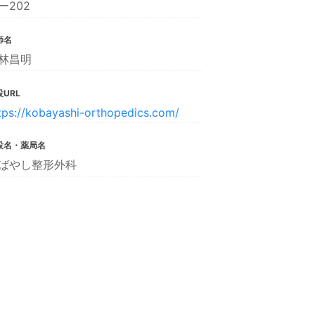
ー202
師名
林昌明
URL
tps://kobayashi-orthopedics.com/
設名・薬局名
ばやし整形外科