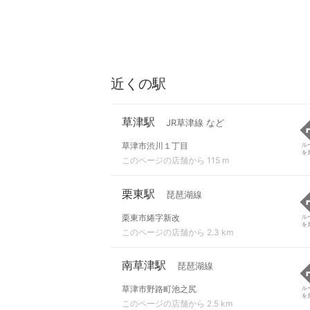
近くの駅
草津駅
JR草津線 など
草津市渋川１丁目
ル
を
このページの店舗から 115 m
栗東駅
琵琶湖線
栗東市綣字新改
ル
を
このページの店舗から 2.3 km
南草津駅
琵琶湖線
草津市野路町池之尻
ル
を
このページの店舗から 2.5 km