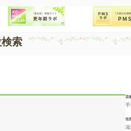
設検索
店
手
住
滋