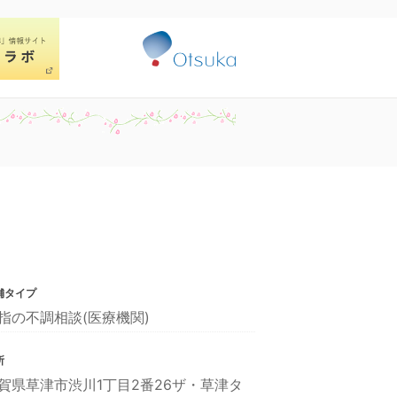
舗タイプ
指の不調相談(医療機関)
所
賀県草津市渋川1丁目2番26ザ・草津タ