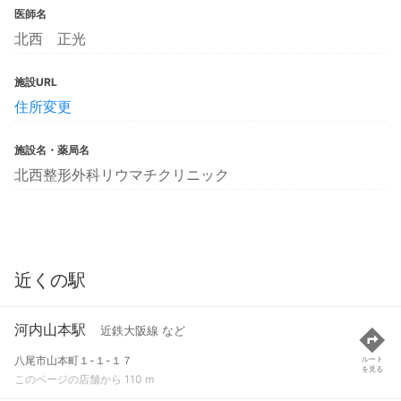
医師名
北西 正光
施設URL
住所変更
施設名・薬局名
北西整形外科リウマチクリニック
近くの駅
河内山本駅
近鉄大阪線 など
八尾市山本町１-１-１７
ルート
を見る
このページの店舗から 110 m