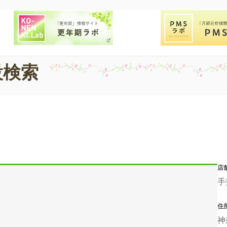
設検索
店
手
住
神