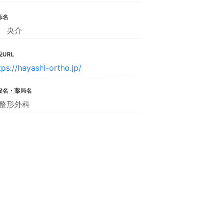
師名
 央介
URL
tps://hayashi-ortho.jp/
設名・薬局名
整形外科