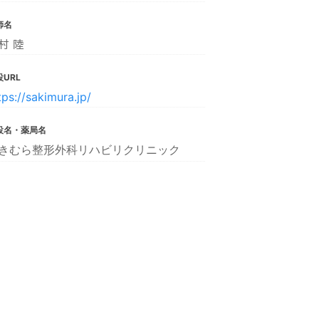
師名
村 陸
URL
tps://sakimura.jp/
設名・薬局名
きむら整形外科リハビリクリニック