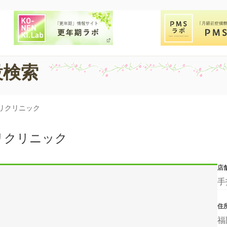
設検索
リクリニック
リクリニック
店
手
住
福