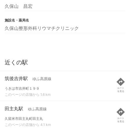
久保山 昌宏
施設名・薬局名
久保山整形外科リウマチクリニック
近くの駅
筑後吉井駅
ゆふ高原線
うきは市吉井町１９９
ルート
を見る
このページの店舗から 1.6 km
田主丸駅
ゆふ高原線
久留米市田主丸町田主丸
ルート
を見る
このページの店舗から 4.1 km