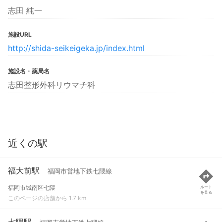
志田 純一
施設URL
http://shida-seikeigeka.jp/index.html
施設名・薬局名
志田整形外科リウマチ科
近くの駅
福大前駅
福岡市営地下鉄七隈線
福岡市城南区七隈
ルート
を見る
このページの店舗から 1.7 km
七隈駅