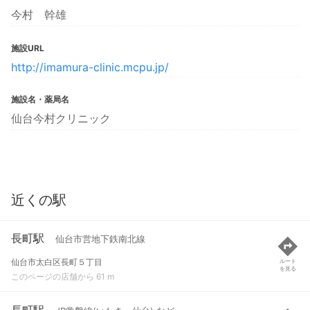
今村 幹雄
施設URL
http://imamura-clinic.mcpu.jp/
施設名・薬局名
仙台今村クリニック
近くの駅
長町駅
仙台市営地下鉄南北線
仙台市太白区長町５丁目
ルート
を見る
このページの店舗から 61 m
長町駅