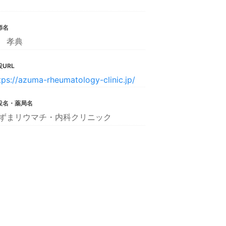
師名
 孝典
URL
tps://azuma-rheumatology-clinic.jp/
設名・薬局名
ずまリウマチ・内科クリニック