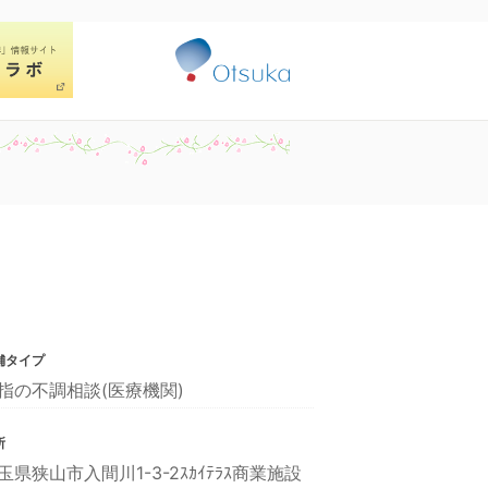
舗タイプ
指の不調相談(医療機関)
所
玉県狭山市入間川1-3-2ｽｶｲﾃﾗｽ商業施設