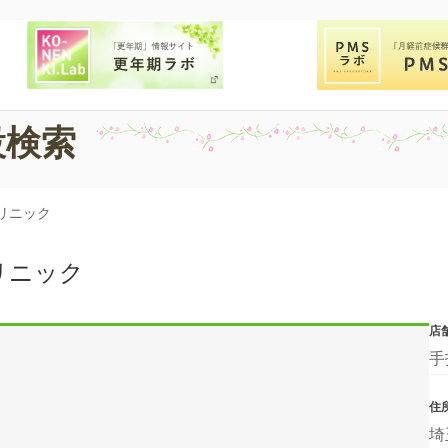
設検索
リニック
リニック
店
手
住
埼