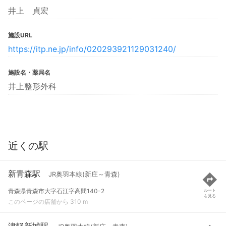
井上 貞宏
施設URL
https://itp.ne.jp/info/020293921129031240/
施設名・薬局名
井上整形外科
近くの駅
新青森駅
JR奥羽本線(新庄～青森)
青森県青森市大字石江字高間140-2
ルート
を見る
このページの店舗から 310 m
津軽新城駅