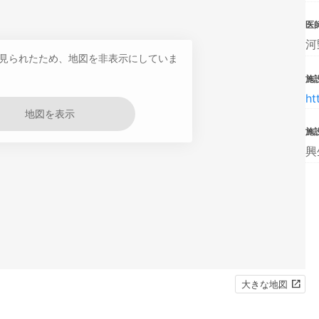
医
河
見られたため、地図を非表示にしていま
施設
ht
地図を表示
施
興
大きな地図