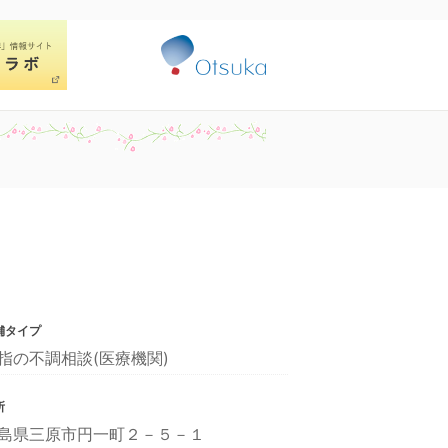
舗タイプ
指の不調相談(医療機関)
所
島県三原市円一町２－５－１