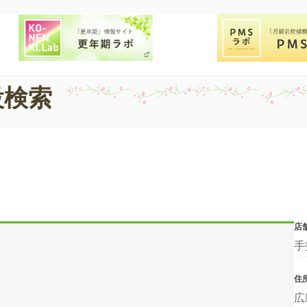
設検索
店
手
住
広