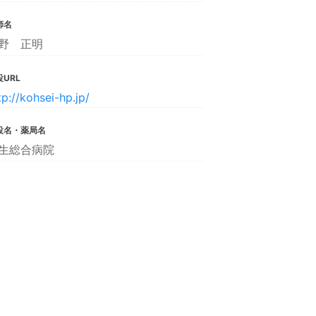
師名
野 正明
URL
tp://kohsei-hp.jp/
設名・薬局名
生総合病院